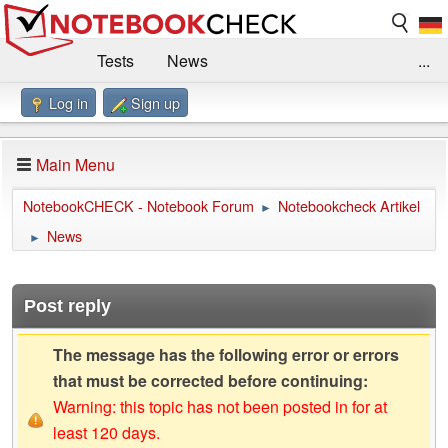
Tests
News
...
Log in
Sign up
Benchmarks / Technik
Externe Tests
Kaufberatung
Deals
Suche
Jobs
Main Menu
Forum
Impressum
NotebookCHECK - Notebook Forum
Notebookcheck Artikel
►
News
►
Post reply
The message has the following error or errors
that must be corrected before continuing:
Warning: this topic has not been posted in for at
least 120 days.