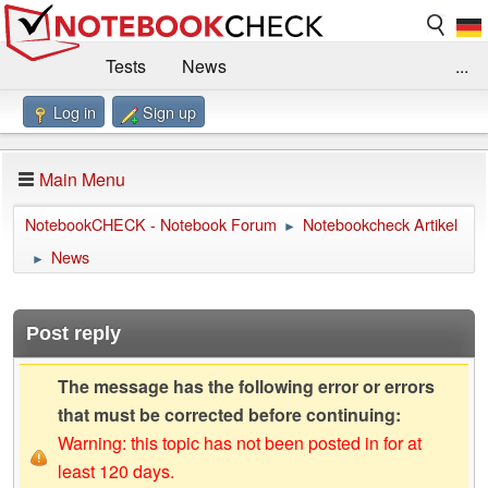
Tests
News
...
Log in
Sign up
Benchmarks / Technik
Externe Tests
Kaufberatung
Deals
Suche
Jobs
Main Menu
Forum
Impressum
NotebookCHECK - Notebook Forum
Notebookcheck Artikel
►
News
►
Post reply
The message has the following error or errors
that must be corrected before continuing:
Warning: this topic has not been posted in for at
least 120 days.