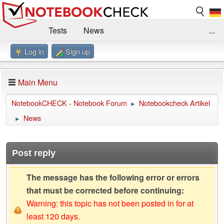
Tests
News
...
Log in
Sign up
Benchmarks / Technik
Externe Tests
Kaufberatung
Deals
Suche
Jobs
Main Menu
Forum
Impressum
NotebookCHECK - Notebook Forum
Notebookcheck Artikel
►
News
►
Post reply
The message has the following error or errors
that must be corrected before continuing:
Warning: this topic has not been posted in for at
least 120 days.