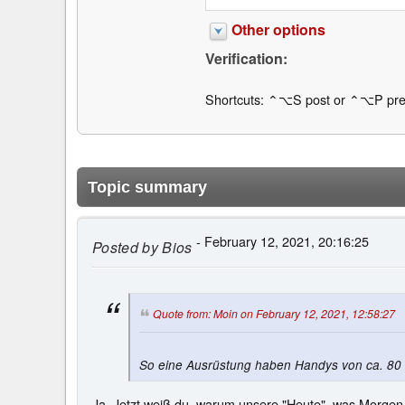
Other options
Verification:
Shortcuts: ⌃⌥S post or ⌃⌥P pre
Topic summary
- February 12, 2021, 20:16:25
Posted by
Bios
Quote from: Moin on February 12, 2021, 12:58:27
So eine Ausrüstung haben Handys von ca. 80
Ja. Jetzt weiß du, warum unsere "Heute", was Morgen 