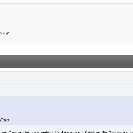
view
 Euro
von Gestern ist, so aussieht. Und warum mit Solchen die Richtung nic