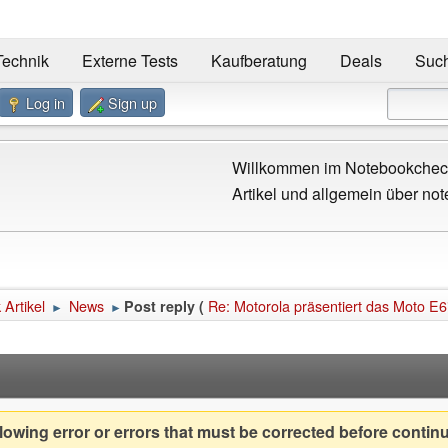
Technik
Externe Tests
Kaufberatung
Deals
Suc
Log in
Sign up
Willkommen im Notebookcheck
Artikel und allgemein über not
Artikel
News
Re: Motorola präsentiert das Moto E6i,
Post reply (
►
►
owing error or errors that must be corrected before contin