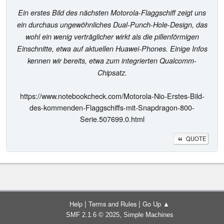
Ein erstes Bild des nächsten Motorola-Flaggschiff zeigt uns
ein durchaus ungewöhnliches Dual-Punch-Hole-Design, das
wohl ein wenig verträglicher wirkt als die pillenförmigen
Einschnitte, etwa auf aktuellen Huawei-Phones. Einige Infos
kennen wir bereits, etwa zum integrierten Qualcomm-
Chipsatz.
https://www.notebookcheck.com/Motorola-Nio-Erstes-Bild-
des-kommenden-Flaggschiffs-mit-Snapdragon-800-
Serie.507699.0.html
QUOTE
|
|
Help
Terms and Rules
Go Up ▲
,
SMF 2.1.6 © 2025
Simple Machines