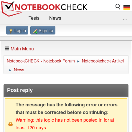
Tests
News
...
Log in
Sign up
Benchmarks / Technik
Externe Tests
Kaufberatung
Deals
Suche
Jobs
Main Menu
Forum
Impressum
NotebookCHECK - Notebook Forum
Notebookcheck Artikel
►
News
►
Post reply
The message has the following error or errors
that must be corrected before continuing:
Warning: this topic has not been posted in for at
least 120 days.