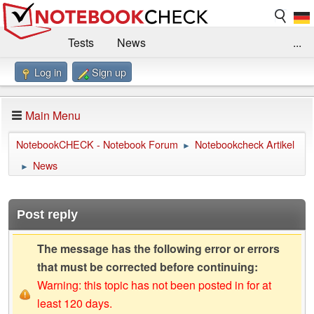
Tests
News
...
Log in
Sign up
Benchmarks / Technik
Externe Tests
Kaufberatung
Deals
Suche
Jobs
Main Menu
Forum
Impressum
NotebookCHECK - Notebook Forum
Notebookcheck Artikel
►
News
►
Post reply
The message has the following error or errors
that must be corrected before continuing:
Warning: this topic has not been posted in for at
least 120 days.