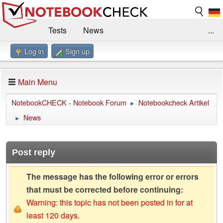
Tests
News
...
Log in
Sign up
Benchmarks / Technik
Externe Tests
Kaufberatung
Deals
Suche
Jobs
Main Menu
Forum
Impressum
NotebookCHECK - Notebook Forum
Notebookcheck Artikel
►
News
►
Post reply
The message has the following error or errors
that must be corrected before continuing:
Warning: this topic has not been posted in for at
least 120 days.