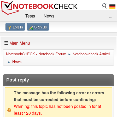
Tests
News
...
Log in
Sign up
Benchmarks / Technik
Externe Tests
Kaufberatung
Deals
Suche
Jobs
Main Menu
Forum
Impressum
NotebookCHECK - Notebook Forum
Notebookcheck Artikel
►
News
►
Post reply
The message has the following error or errors
that must be corrected before continuing:
Warning: this topic has not been posted in for at
least 120 days.