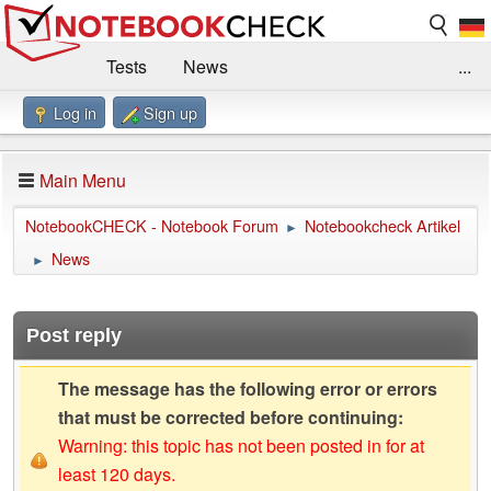
Tests
News
...
Log in
Sign up
Benchmarks / Technik
Externe Tests
Kaufberatung
Deals
Suche
Jobs
Main Menu
Forum
Impressum
NotebookCHECK - Notebook Forum
Notebookcheck Artikel
►
News
►
Post reply
The message has the following error or errors
that must be corrected before continuing:
Warning: this topic has not been posted in for at
least 120 days.