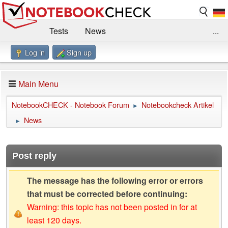
Tests
News
...
Log in
Sign up
Benchmarks / Technik
Externe Tests
Kaufberatung
Deals
Suche
Jobs
Main Menu
Forum
Impressum
NotebookCHECK - Notebook Forum
Notebookcheck Artikel
►
News
►
Post reply
The message has the following error or errors
that must be corrected before continuing:
Warning: this topic has not been posted in for at
least 120 days.