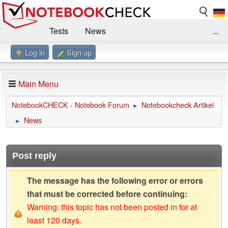
Tests
News
...
Log in
Sign up
Benchmarks / Technik
Externe Tests
Kaufberatung
Deals
Suche
Jobs
Main Menu
Forum
Impressum
NotebookCHECK - Notebook Forum
Notebookcheck Artikel
►
News
►
Post reply
The message has the following error or errors
that must be corrected before continuing:
Warning: this topic has not been posted in for at
least 120 days.