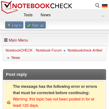
Tests
News
...
Log in
Sign up
Benchmarks / Technik
Externe Tests
Kaufberatung
Deals
Suche
Jobs
Main Menu
Forum
Impressum
NotebookCHECK - Notebook Forum
Notebookcheck Artikel
►
News
►
Post reply
The message has the following error or errors
that must be corrected before continuing:
Warning: this topic has not been posted in for at
least 120 days.