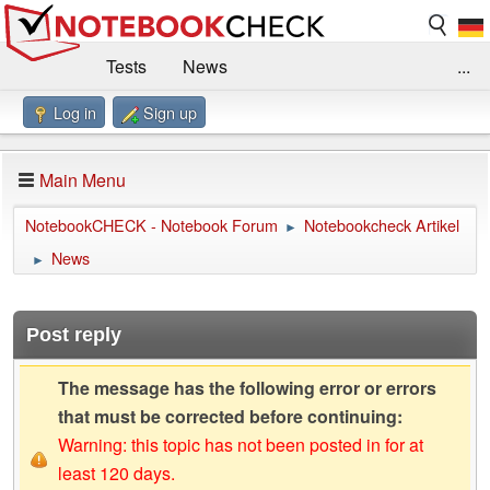
Tests
News
...
Log in
Sign up
Benchmarks / Technik
Externe Tests
Kaufberatung
Deals
Suche
Jobs
Main Menu
Forum
Impressum
NotebookCHECK - Notebook Forum
Notebookcheck Artikel
►
News
►
Post reply
The message has the following error or errors
that must be corrected before continuing:
Warning: this topic has not been posted in for at
least 120 days.