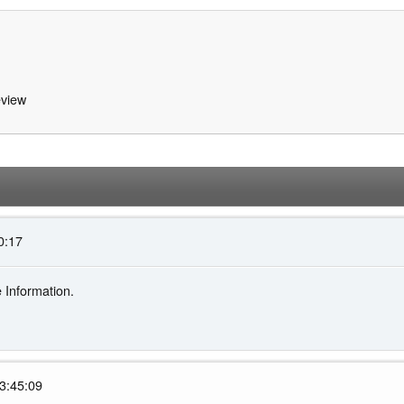
view
0:17
e Information.
3:45:09