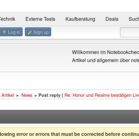
Technik
Externe Tests
Kaufberatung
Deals
Suc
Log in
Sign up
Willkommen im Notebookcheck
Artikel und allgemein über not
Artikel
News
Re: Honor und Realme bestätigen Li
Post reply (
►
►
owing error or errors that must be corrected before contin