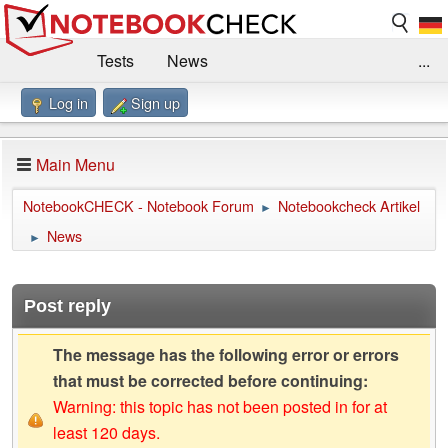
Tests
News
...
Log in
Sign up
Benchmarks / Technik
Externe Tests
Kaufberatung
Deals
Suche
Jobs
Main Menu
Forum
Impressum
NotebookCHECK - Notebook Forum
Notebookcheck Artikel
►
News
►
Post reply
The message has the following error or errors
that must be corrected before continuing:
Warning: this topic has not been posted in for at
least 120 days.