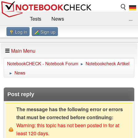
Tests
News
...
Log in
Sign up
Benchmarks / Technik
Externe Tests
Kaufberatung
Deals
Suche
Jobs
Main Menu
Forum
Impressum
NotebookCHECK - Notebook Forum
Notebookcheck Artikel
►
News
►
Post reply
The message has the following error or errors
that must be corrected before continuing:
Warning: this topic has not been posted in for at
least 120 days.