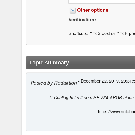
Other options
Verification:
Shortcuts: ⌃⌥S post or ⌃⌥P pre
Topic summary
- December 22, 2019, 20:31:
Posted by
Redaktion
ID-Cooling hat mit dem SE-234-ARGB einen 
https://www.noteb