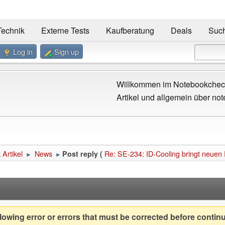
Technik
Externe Tests
Kaufberatung
Deals
Suc
Log in
Sign up
Willkommen im Notebookcheck
Artikel und allgemein über not
Artikel
News
Re: SE-234: ID-Cooling bringt neuen
Post reply (
►
►
owing error or errors that must be corrected before contin