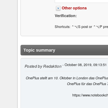
Other options
Verification:
Shortcuts: ⌃⌥S post or ⌃⌥P pre
Topic summary
- October 08, 2019, 09:13:51
Posted by
Redaktion
OnePlus stellt am 10. Oktober in London das OnePlu
OnePlus für das OnePlus 7T
https://www.notebookc