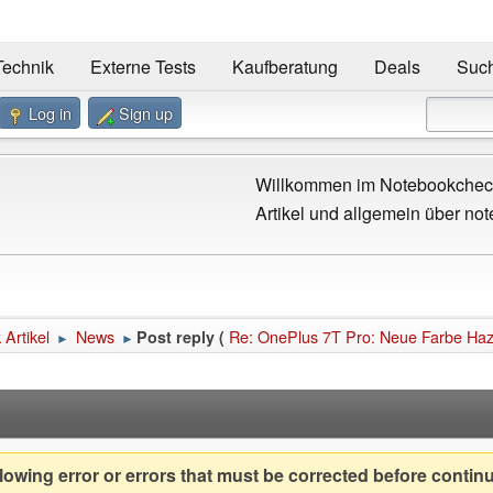
Technik
Externe Tests
Kaufberatung
Deals
Suc
Log in
Sign up
Willkommen im Notebookcheck
Artikel und allgemein über not
Artikel
News
Re: OnePlus 7T Pro: Neue Farbe Haze
Post reply (
►
►
owing error or errors that must be corrected before contin