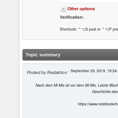
Other options
Verification:
Shortcuts: ⌃⌥S post or ⌃⌥P pre
Topic summary
- September 29, 2019, 19:24
Posted by
Redaktion
Nach dem Mi Mix ist vor dem Mi Mix. Letzte Woc
Geschichte des
https://www.notebookch