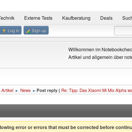
Technik
Externe Tests
Kaufberatung
Deals
Suc
Log in
Sign up
Willkommen im Notebookcheck
Artikel und allgemein über not
Artikel
News
Re: Tipp: Das Xiaomi Mi Mix Alpha wa
Post reply (
►
►
owing error or errors that must be corrected before contin