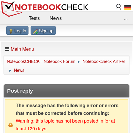
Tests
News
...
Log in
Sign up
Benchmarks / Technik
Externe Tests
Kaufberatung
Deals
Suche
Jobs
Main Menu
Forum
Impressum
NotebookCHECK - Notebook Forum
Notebookcheck Artikel
►
News
►
Post reply
The message has the following error or errors
that must be corrected before continuing:
Warning: this topic has not been posted in for at
least 120 days.