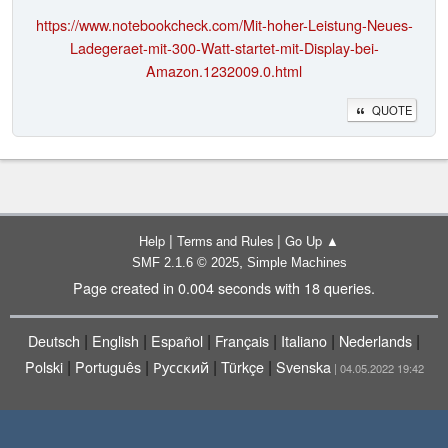
https://www.notebookcheck.com/Mit-hoher-Leistung-Neues-
Ladegeraet-mit-300-Watt-startet-mit-Display-bei-
Amazon.1232009.0.html
QUOTE
|
|
Help
Terms and Rules
Go Up ▲
,
SMF 2.1.6 © 2025
Simple Machines
Page created in 0.004 seconds with 18 queries.
|
|
|
|
|
|
Deutsch
English
Español
Français
Italiano
Nederlands
|
|
|
|
Polski
Português
Русский
Türkçe
Svenska
| 04.05.2022 19:42