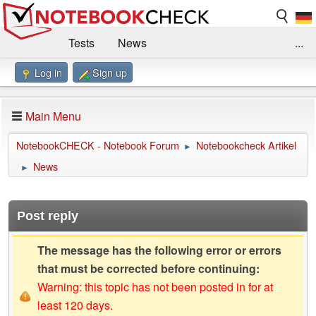
Tests
News
...
Log in
Sign up
Benchmarks / Technik
Externe Tests
Kaufberatung
Deals
Suche
Jobs
Main Menu
Forum
Impressum
NotebookCHECK - Notebook Forum
Notebookcheck Artikel
►
News
►
Post reply
The message has the following error or errors
that must be corrected before continuing:
Warning: this topic has not been posted in for at
least 120 days.