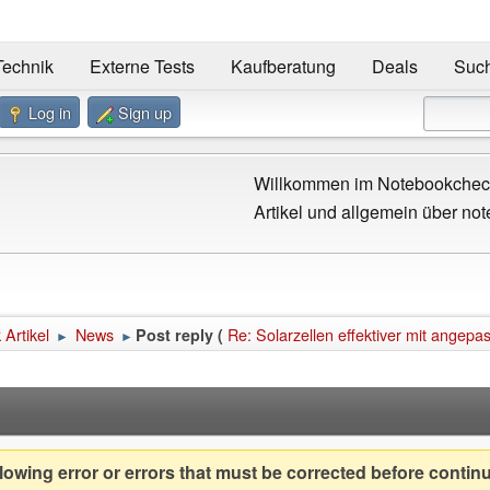
Technik
Externe Tests
Kaufberatung
Deals
Suc
Log in
Sign up
Willkommen im Notebookcheck
Artikel und allgemein über not
Artikel
News
Re: Solarzellen effektiver mit angep
Post reply (
►
►
owing error or errors that must be corrected before contin