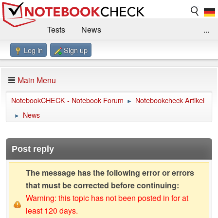
Tests
News
...
Log in
Sign up
Benchmarks / Technik
Externe Tests
Kaufberatung
Deals
Suche
Jobs
Main Menu
Forum
Impressum
NotebookCHECK - Notebook Forum
Notebookcheck Artikel
►
News
►
Post reply
The message has the following error or errors
that must be corrected before continuing:
Warning: this topic has not been posted in for at
least 120 days.