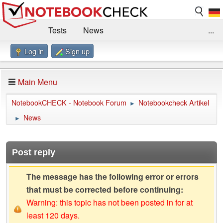
Tests
News
...
Log in
Sign up
Benchmarks / Technik
Externe Tests
Kaufberatung
Deals
Suche
Jobs
Main Menu
Forum
Impressum
NotebookCHECK - Notebook Forum
Notebookcheck Artikel
►
News
►
Post reply
The message has the following error or errors
that must be corrected before continuing:
Warning: this topic has not been posted in for at
least 120 days.