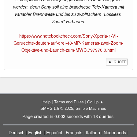
werden, denn Sony soll eine brandneue Tele-Kamera mit
variabler Brennweite und bis zu zwölffachem "Lossless-
Zoom" verbauen.
https://www.notebookcheck.com/Sony-Xperia-1-VI-
Geruechte-deuten-auf-drei-48-MP-Kameras-zwei-Zoom-
Objektive-und-Launch-zum-MWC.797970.0.html
QUOTE
|
|
Help
Terms and Rules
Go Up ▲
,
SMF 2.1.6 © 2025
Simple Machines
Page created in 0.003 seconds with 18 queries.
|
|
|
|
|
|
Deutsch
English
Español
Français
Italiano
Nederlands