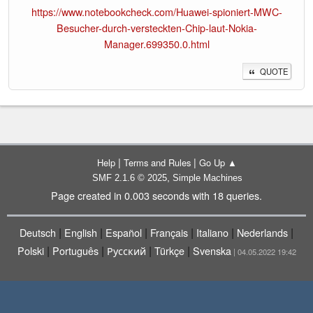
https://www.notebookcheck.com/Huawei-spioniert-MWC-
Besucher-durch-versteckten-Chip-laut-Nokia-
Manager.699350.0.html
QUOTE
|
|
Help
Terms and Rules
Go Up ▲
,
SMF 2.1.6 © 2025
Simple Machines
Page created in 0.003 seconds with 18 queries.
|
|
|
|
|
|
Deutsch
English
Español
Français
Italiano
Nederlands
|
|
|
|
Polski
Português
Русский
Türkçe
Svenska
| 04.05.2022 19:42