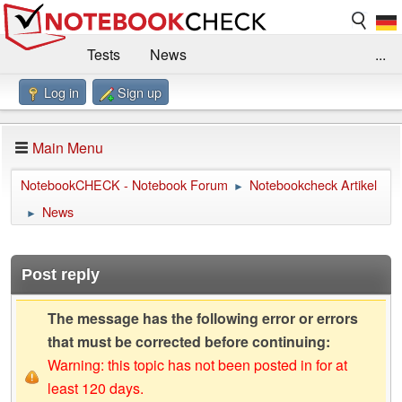
Tests
News
...
Log in
Sign up
Benchmarks / Technik
Externe Tests
Kaufberatung
Deals
Suche
Jobs
Main Menu
Forum
Impressum
NotebookCHECK - Notebook Forum
Notebookcheck Artikel
►
News
►
Post reply
The message has the following error or errors
that must be corrected before continuing:
Warning: this topic has not been posted in for at
least 120 days.