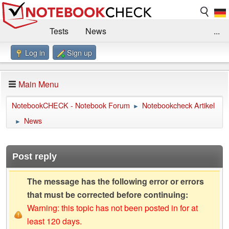
Tests
News
...
Log in
Sign up
Benchmarks / Technik
Externe Tests
Kaufberatung
Deals
Suche
Jobs
Main Menu
Forum
Impressum
NotebookCHECK - Notebook Forum
Notebookcheck Artikel
►
News
►
Post reply
The message has the following error or errors
that must be corrected before continuing:
Warning: this topic has not been posted in for at
least 120 days.