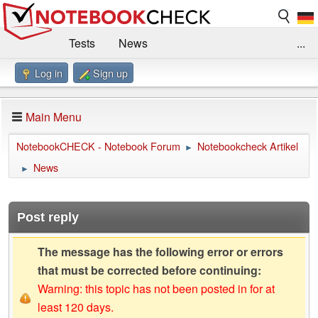
Tests
News
...
Log in
Sign up
Benchmarks / Technik
Externe Tests
Kaufberatung
Deals
Suche
Jobs
Main Menu
Forum
Impressum
NotebookCHECK - Notebook Forum
Notebookcheck Artikel
►
News
►
Post reply
The message has the following error or errors
that must be corrected before continuing:
Warning: this topic has not been posted in for at
least 120 days.