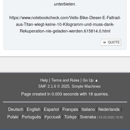
unterbieten.
https://www.notebookcheck.com/Vello-Bike-Dieser-E-Faltrad-
aus-Titan-wiegt-keine-10-Kilogramm-und-muss-dank-
Rekuperation-nie-geladen-werden.615814.0.html
QUOTE
|
|
Help
Terms and Rules
Go Up ▲
,
SMF 2.1.6 © 2025
Simple Machines
Page created in 0.003 seconds with 18 queries.
|
|
|
|
|
|
Deutsch
English
Español
Français
Italiano
Nederlands
|
|
|
|
Polski
Português
Русский
Türkçe
Svenska
| 04.05.2022 19:42