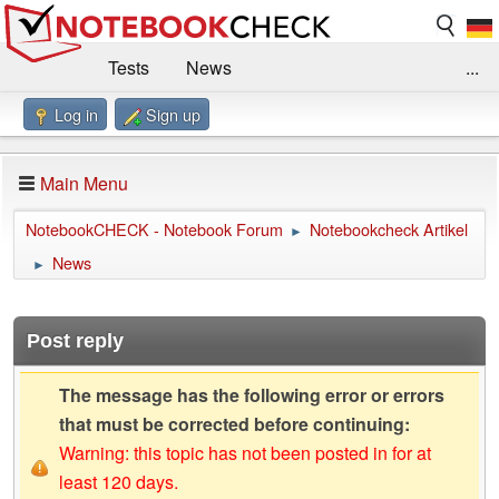
Tests
News
...
Log in
Sign up
Benchmarks / Technik
Externe Tests
Kaufberatung
Deals
Suche
Jobs
Main Menu
Forum
Impressum
NotebookCHECK - Notebook Forum
Notebookcheck Artikel
►
News
►
Post reply
The message has the following error or errors
that must be corrected before continuing:
Warning: this topic has not been posted in for at
least 120 days.