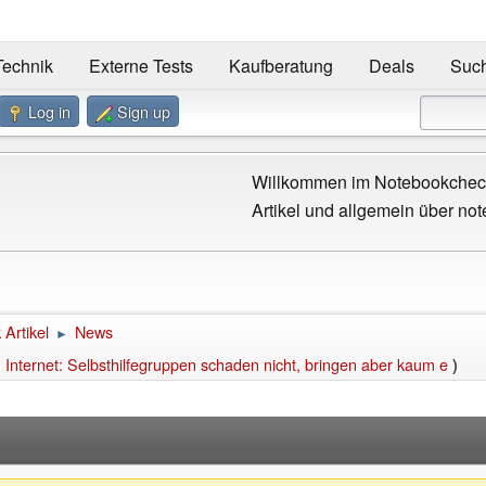
Technik
Externe Tests
Kaufberatung
Deals
Suc
Log in
Sign up
Willkommen im Notebookcheck
Artikel und allgemein über not
Artikel
News
►
Internet: Selbsthilfegruppen schaden nicht, bringen aber kaum e
)