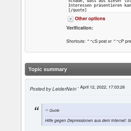
Other options
Verification:
Shortcuts: ⌃⌥S post or ⌃⌥P pre
Topic summary
- April 12, 2022, 17:03:26
Posted by
LeiderNein
Quote
Hilfe gegen Depressionen aus dem Internet: S