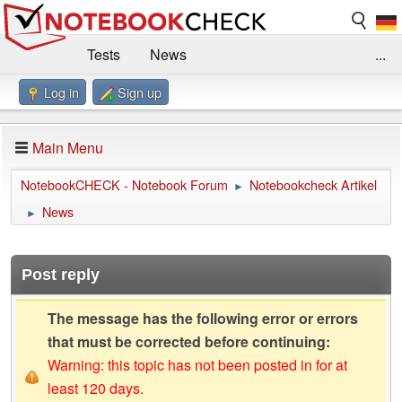
Tests
News
...
Log in
Sign up
Benchmarks / Technik
Externe Tests
Kaufberatung
Deals
Suche
Jobs
Main Menu
Forum
Impressum
NotebookCHECK - Notebook Forum
Notebookcheck Artikel
►
News
►
Post reply
The message has the following error or errors
that must be corrected before continuing:
Warning: this topic has not been posted in for at
least 120 days.