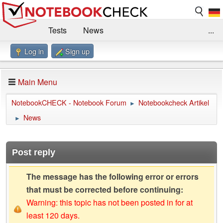
Tests
News
...
Log in
Sign up
Benchmarks / Technik
Externe Tests
Kaufberatung
Deals
Suche
Jobs
Main Menu
Forum
Impressum
NotebookCHECK - Notebook Forum
Notebookcheck Artikel
►
News
►
Post reply
The message has the following error or errors
that must be corrected before continuing:
Warning: this topic has not been posted in for at
least 120 days.