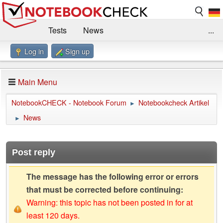
Tests
News
...
Log in
Sign up
Benchmarks / Technik
Externe Tests
Kaufberatung
Deals
Suche
Jobs
Main Menu
Forum
Impressum
NotebookCHECK - Notebook Forum
Notebookcheck Artikel
►
News
►
Post reply
The message has the following error or errors
that must be corrected before continuing:
Warning: this topic has not been posted in for at
least 120 days.