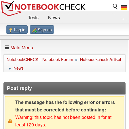
Tests
News
...
Log in
Sign up
Benchmarks / Technik
Externe Tests
Kaufberatung
Deals
Suche
Jobs
Main Menu
Forum
Impressum
NotebookCHECK - Notebook Forum
Notebookcheck Artikel
►
News
►
Post reply
The message has the following error or errors
that must be corrected before continuing:
Warning: this topic has not been posted in for at
least 120 days.