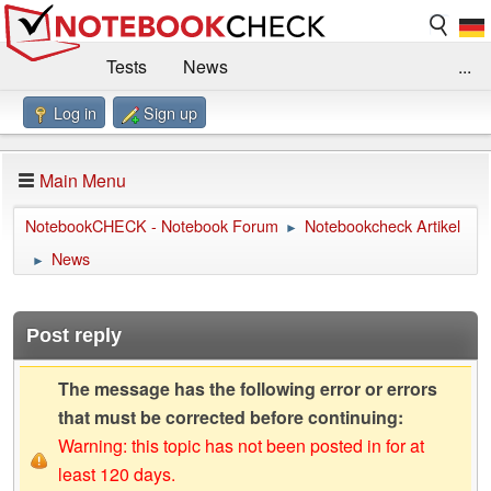
Tests
News
...
Log in
Sign up
Benchmarks / Technik
Externe Tests
Kaufberatung
Deals
Suche
Jobs
Main Menu
Forum
Impressum
NotebookCHECK - Notebook Forum
Notebookcheck Artikel
►
News
►
Post reply
The message has the following error or errors
that must be corrected before continuing:
Warning: this topic has not been posted in for at
least 120 days.