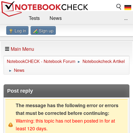
Tests
News
...
Log in
Sign up
Benchmarks / Technik
Externe Tests
Kaufberatung
Deals
Suche
Jobs
Main Menu
Forum
Impressum
NotebookCHECK - Notebook Forum
Notebookcheck Artikel
►
News
►
Post reply
The message has the following error or errors
that must be corrected before continuing:
Warning: this topic has not been posted in for at
least 120 days.