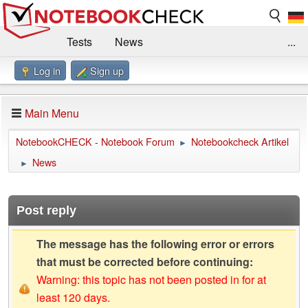
Tests
News
...
Log in
Sign up
Benchmarks / Technik
Externe Tests
Kaufberatung
Deals
Suche
Jobs
Main Menu
Forum
Impressum
NotebookCHECK - Notebook Forum
Notebookcheck Artikel
►
News
►
Post reply
The message has the following error or errors
that must be corrected before continuing:
Warning: this topic has not been posted in for at
least 120 days.