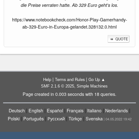
die Preise verraten hatte. Ab 329 Euro geht's los.
https://www.notebookcheck.com/Honor-Play-Gamerhandy-
ab-329-Euro-in-Europa-gelandet.328132.0.html
QUOTE
|
|
Help
Terms and Rules
Go Up ▲
,
SMF 2.1.6 © 2025
Simple Machines
Page created in 0.003 seconds with 18 queries.
|
|
|
|
|
|
Deutsch
English
Español
Français
Italiano
Nederlands
|
|
|
|
Polski
Português
Русский
Türkçe
Svenska
| 04.05.2022 19:42