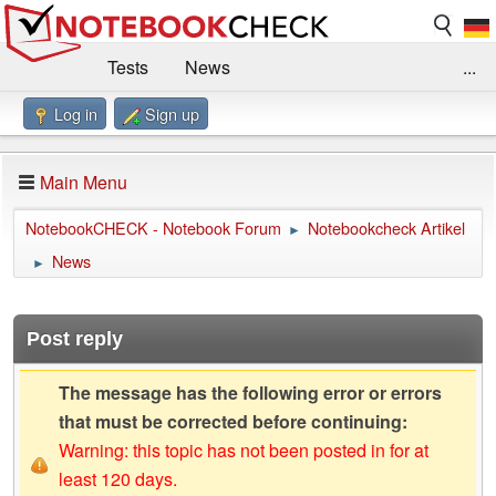
Tests
News
...
Log in
Sign up
Benchmarks / Technik
Externe Tests
Kaufberatung
Deals
Suche
Jobs
Main Menu
Forum
Impressum
NotebookCHECK - Notebook Forum
Notebookcheck Artikel
►
News
►
Post reply
The message has the following error or errors
that must be corrected before continuing:
Warning: this topic has not been posted in for at
least 120 days.