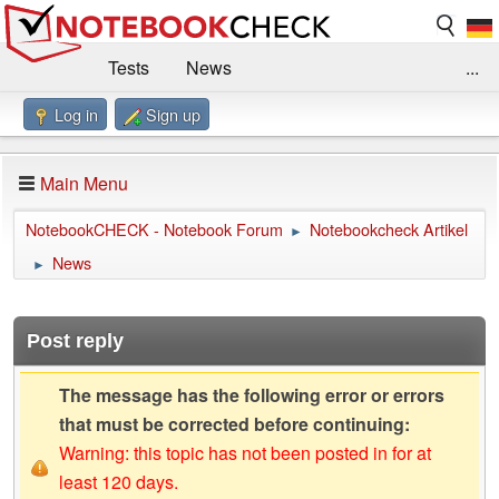
Tests
News
...
Log in
Sign up
Benchmarks / Technik
Externe Tests
Kaufberatung
Deals
Suche
Jobs
Main Menu
Forum
Impressum
NotebookCHECK - Notebook Forum
Notebookcheck Artikel
►
News
►
Post reply
The message has the following error or errors
that must be corrected before continuing:
Warning: this topic has not been posted in for at
least 120 days.