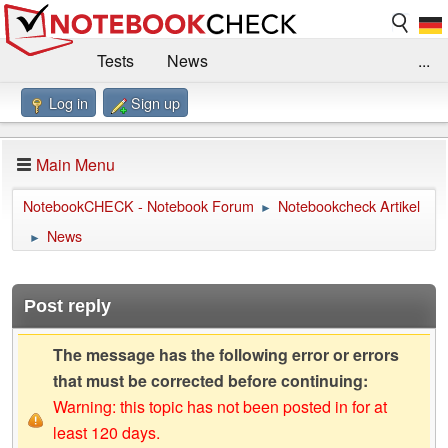
Tests
News
...
Log in
Sign up
Benchmarks / Technik
Externe Tests
Kaufberatung
Deals
Suche
Jobs
Main Menu
Forum
Impressum
NotebookCHECK - Notebook Forum
Notebookcheck Artikel
►
News
►
Post reply
The message has the following error or errors
that must be corrected before continuing:
Warning: this topic has not been posted in for at
least 120 days.