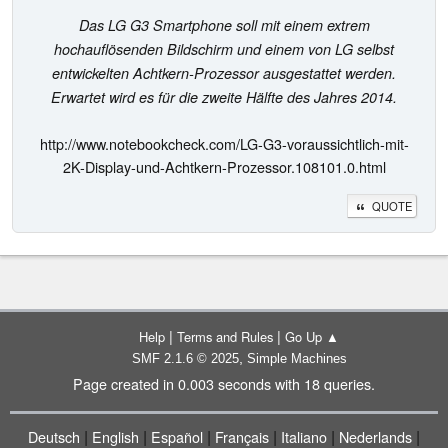
Das LG G3 Smartphone soll mit einem extrem
hochauflösenden Bildschirm und einem von LG selbst
entwickelten Achtkern-Prozessor ausgestattet werden.
Erwartet wird es für die zweite Hälfte des Jahres 2014.
http://www.notebookcheck.com/LG-G3-voraussichtlich-mit-
2K-Display-und-Achtkern-Prozessor.108101.0.html
QUOTE
|
|
Help
Terms and Rules
Go Up ▲
,
SMF 2.1.6 © 2025
Simple Machines
Page created in 0.003 seconds with 18 queries.
|
|
|
|
|
|
Deutsch
English
Español
Français
Italiano
Nederlands