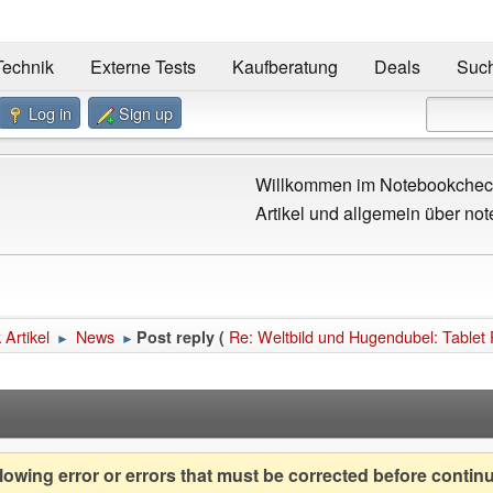
Technik
Externe Tests
Kaufberatung
Deals
Suc
Log in
Sign up
Willkommen im Notebookcheck
Artikel und allgemein über not
Artikel
News
Re: Weltbild und Hugendubel: Tablet 
Post reply (
►
►
owing error or errors that must be corrected before contin