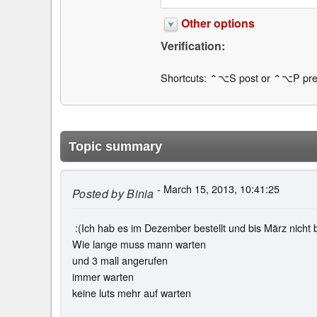
Other options
Verification:
Shortcuts: ⌃⌥S post or ⌃⌥P pre
Topic summary
- March 15, 2013, 10:41:25
Posted by
Binia
:(Ich hab es im Dezember bestellt und bis März nicht 
Wie lange muss mann warten
und 3 mall angerufen
immer warten
keine luts mehr auf warten