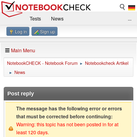
Tests
News
...
Log in
Sign up
Benchmarks / Technik
Externe Tests
Kaufberatung
Deals
Suche
Jobs
Main Menu
Forum
Impressum
NotebookCHECK - Notebook Forum
Notebookcheck Artikel
►
News
►
Post reply
The message has the following error or errors
that must be corrected before continuing:
Warning: this topic has not been posted in for at
least 120 days.