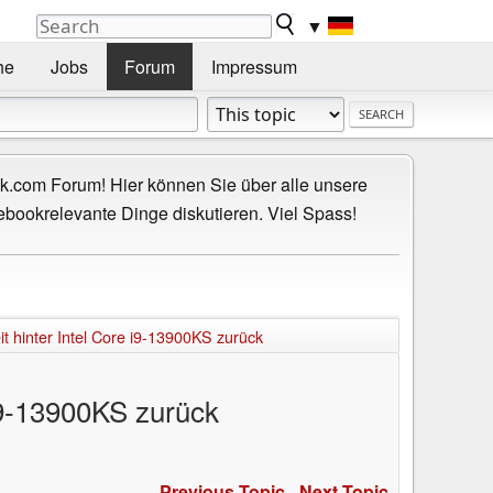
▼
he
Jobs
Forum
Impressum
.com Forum! Hier können Sie über alle unsere
ebookrelevante Dinge diskutieren. Viel Spass!
t hinter Intel Core i9-13900KS zurück
 i9-13900KS zurück
Previous Topic
-
Next Topic