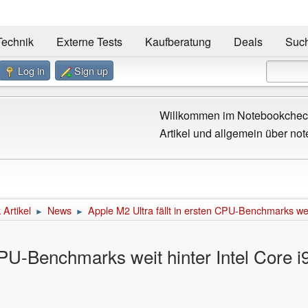
Technik
Externe Tests
Kaufberatung
Deals
Suc
Log in
Sign up
Willkommen im Notebookcheck
Artikel und allgemein über not
Artikel
News
Apple M2 Ultra fällt in ersten CPU-Benchmarks wei
►
►
 CPU-Benchmarks weit hinter Intel Core