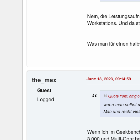
Nein, die Leistungsaufn
Workstations. Und da s
Was man für einen halbw
the_max
June 13, 2023, 09:14:59
Guest
Quote from: omg o
Logged
wenn man selbst m
Mac und recht viel
Wenn ich im Geekbench 
3.000 und Multi-Core be