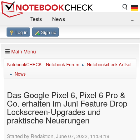
Tests
News
...
Log in
Sign up
Benchmarks / Technik
Externe Tests
Kaufberatung
Deals
Suche
Jobs
Main Menu
Forum
Impressum
NotebookCHECK - Notebook Forum
Notebookcheck Artikel
►
News
►
Das Google Pixel 6, Pixel 6 Pro &
Co. erhalten im Juni Feature Drop
Lockscreen-Upgrades und
praktische Neuerungen
Started by Redaktion, June 07, 2022, 11:04:19