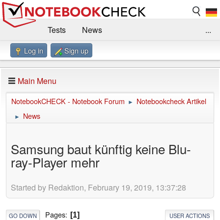
Tests
News
...
Log in
Sign up
Benchmarks / Technik
Externe Tests
Kaufberatung
Deals
Suche
Jobs
Main Menu
Forum
Impressum
NotebookCHECK - Notebook Forum
Notebookcheck Artikel
►
News
►
Samsung baut künftig keine Blu-
ray-Player mehr
Started by Redaktion, February 19, 2019, 13:37:28
Pages
1
GO DOWN
USER ACTIONS