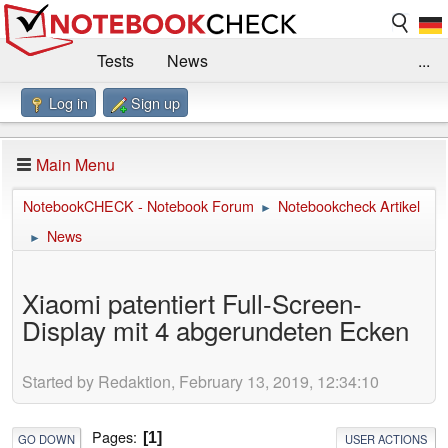
Tests
News
...
Log in
Sign up
Benchmarks / Technik
Externe Tests
Kaufberatung
Deals
Suche
Jobs
Main Menu
Forum
Impressum
NotebookCHECK - Notebook Forum
Notebookcheck Artikel
►
News
►
Xiaomi patentiert Full-Screen-
Display mit 4 abgerundeten Ecken
Started by Redaktion, February 13, 2019, 12:34:10
Pages
1
GO DOWN
USER ACTIONS