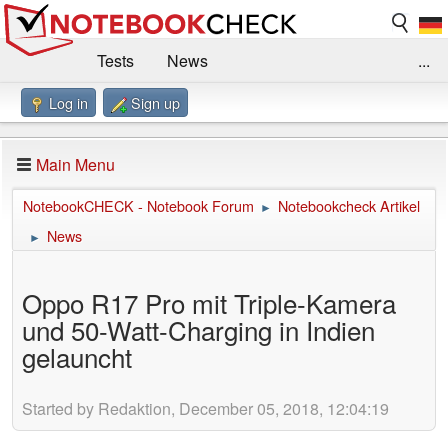
Tests
News
...
Log in
Sign up
Benchmarks / Technik
Externe Tests
Kaufberatung
Deals
Suche
Jobs
Main Menu
Forum
Impressum
NotebookCHECK - Notebook Forum
Notebookcheck Artikel
►
News
►
Oppo R17 Pro mit Triple-Kamera
und 50-Watt-Charging in Indien
gelauncht
Started by Redaktion, December 05, 2018, 12:04:19