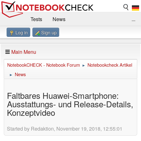
Tests
News
...
Log in
Sign up
Benchmarks / Technik
Externe Tests
Kaufberatung
Deals
Suche
Jobs
Main Menu
Forum
Impressum
NotebookCHECK - Notebook Forum
Notebookcheck Artikel
►
News
►
Faltbares Huawei-Smartphone:
Ausstattungs- und Release-Details,
Konzeptvideo
Started by Redaktion, November 19, 2018, 12:55:01