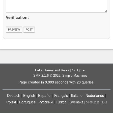
Verification:
|
|
Help
Terms and Rules
Go Up ▲
,
SMF 2.1.6 © 2025
Simple Machines
Page created in 0.003 seconds with 20 queries.
|
|
|
|
|
|
Deutsch
English
Español
Français
Italiano
Nederlands
|
|
|
|
Polski
Português
Русский
Türkçe
Svenska
| 04.05.2022 19:42