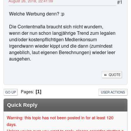
August 26, 2018, 22:41:09
#1
Welche Werbung denn? :p
Die Contentmafia braucht sich nicht wundern,
wenn der nun schon langjährige Trend zum legalen
und/oder kostenpflichtigen Medienkonsum
irgendwann wieder kippt und die dann (zumindest
angeblich, laut eigenen Berechnungen) wieder leer
ausgehen.
QUOTE
Pages
1
GO UP
USER ACTIONS
Quick Reply
Warning: this topic has not been posted in for at least 120
days.
Unless you're sure you want to reply, please consider starting a