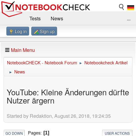
Tests
News
...
Log in
Sign up
Benchmarks / Technik
Externe Tests
Kaufberatung
Deals
Suche
Jobs
Main Menu
Forum
Impressum
NotebookCHECK - Notebook Forum
Notebookcheck Artikel
►
News
►
YouTube: Kleine Änderungen dürfte
Nutzer ärgern
Started by Redaktion, August 26, 2018, 19:24:35
Pages
1
GO DOWN
USER ACTIONS