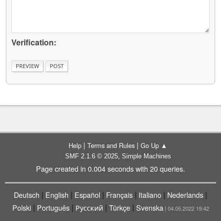
Verification:
|
|
Help
Terms and Rules
Go Up ▲
,
SMF 2.1.6 © 2025
Simple Machines
Page created in 0.004 seconds with 20 queries.
|
|
|
|
|
|
Deutsch
English
Español
Français
Italiano
Nederlands
|
|
|
|
Polski
Português
Русский
Türkçe
Svenska
| 04.05.2022 19:42