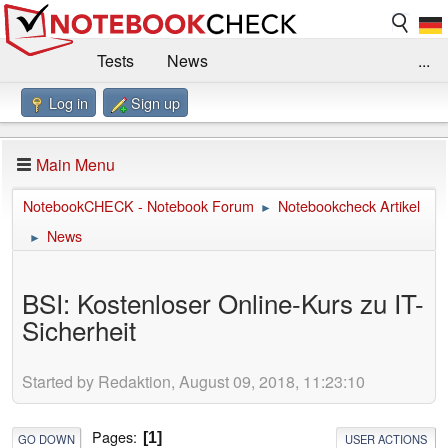
Tests
News
...
Log in
Sign up
Benchmarks / Technik
Externe Tests
Kaufberatung
Deals
Suche
Jobs
Main Menu
Forum
Impressum
NotebookCHECK - Notebook Forum
Notebookcheck Artikel
►
News
►
BSI: Kostenloser Online-Kurs zu IT-
Sicherheit
Started by Redaktion, August 09, 2018, 11:23:10
Pages
1
GO DOWN
USER ACTIONS