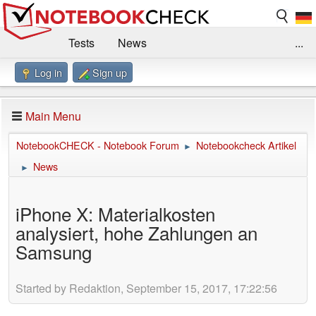
Tests
News
...
Log in
Sign up
Benchmarks / Technik
Externe Tests
Kaufberatung
Deals
Suche
Jobs
Main Menu
Forum
Impressum
NotebookCHECK - Notebook Forum
Notebookcheck Artikel
►
News
►
iPhone X: Materialkosten
analysiert, hohe Zahlungen an
Samsung
Started by Redaktion, September 15, 2017, 17:22:56